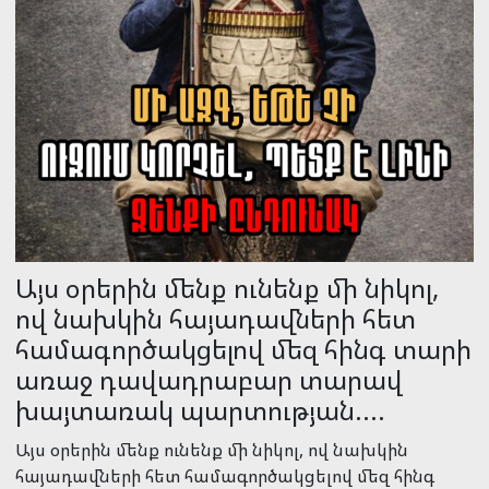
Այսօր մենք անդամներով ու
աջակիցներով նշեցինք մեր
շարժման 4-րդ ամյակը...
Եթե քեզ հայ ազգայնական ես համարում, և
հատկապես եթե երիտասարդ ես, իրավունք չունե՛ս
դավաճան նեոբոլշևիկյան ճահճի մաս կազմել։ Դու
պարտավոր ես կանգնել այդ փտած ու