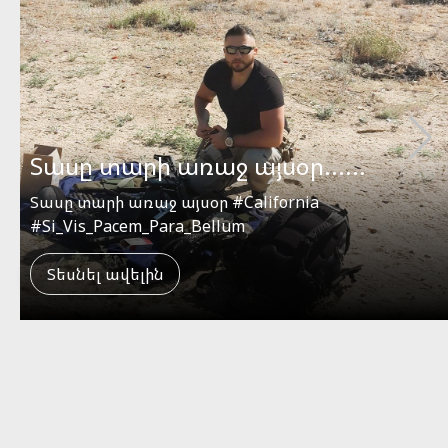
Վաղը տեղի կունենա Ազգային
ժողո...
Վաղը տեղի կունենա Ազգային ժողովի 9-րդ
գումարման առաջին նիստը, որը ձևավորվել էր 2...
Տեսնել ավելին