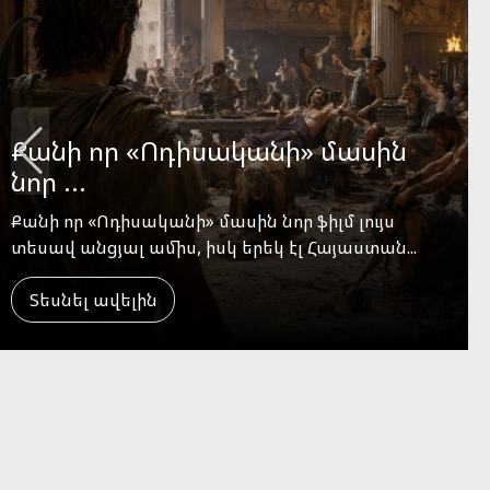
Պանդոկի ժողով...
Պանդոկի ժողով #Այս_Անգամ_Պանդոկներում
Տեսնել ավելին