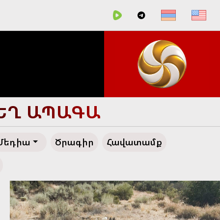
ՀԵՂ ԱՊԱԳԱ
Մեդիա
Ծրագիր
Հավատամք