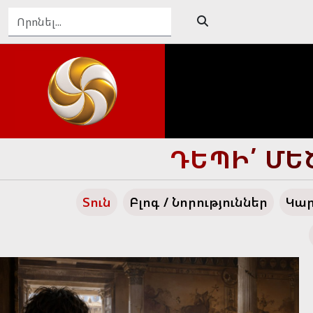
ԴԵՊԻ՛ ՄԵ
Տուն
Բլոգ / Նորություններ
Կար