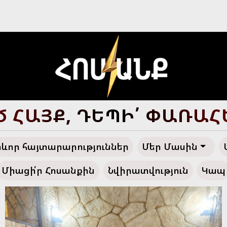
Ծ ՀԱՅՔ, ԴԵՊԻ՛ ՓԱՌԱ
ևոր հայտարարություններ
Մեր Մասին
Միացի՛ր Հոսանքին
Նվիրատվություն
Կապ