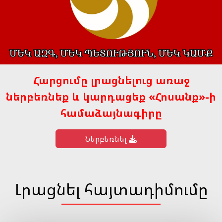
Հարցումը լրացնելուց առաջ
ներբեռնեք և կարդացեք «Հոսանք»-ի
համաձայնագիրը
Ներբեռնել
Լրացնել հայտադիմումը