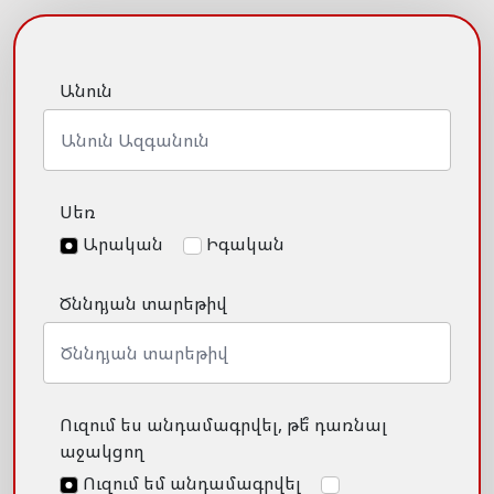
Անուն
Սեռ
Արական
Իգական
Ծննդյան տարեթիվ
Ուզում ես անդամագրվել, թե՞ դառնալ
աջակցող
Ուզում եմ անդամագրվել