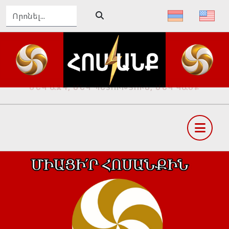
ԴԵՊԻ՛ ՄԵԾ ՀԱՅՔ, ԴԵՊԻ՛ ՓԱՌԱՀԵՂ ԱՊԱԳԱ