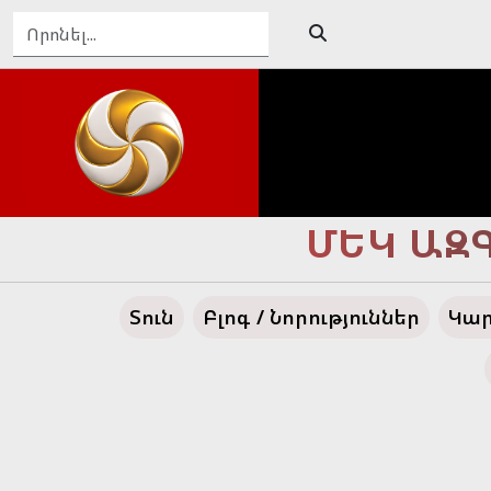
ԴԵՊԻ՛ ՄԵ
Տուն
Բլոգ / Նորություններ
Կար