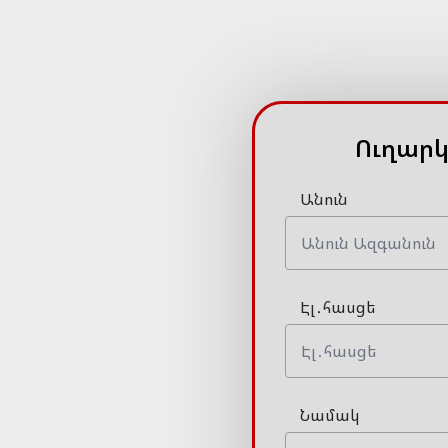
Ուղարկ
Անուն
Էլ․հասցե
Նամակ