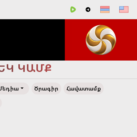
ՀԵՂ ԱՊԱԳԱ
Մեդիա
Ծրագիր
Հավատամք