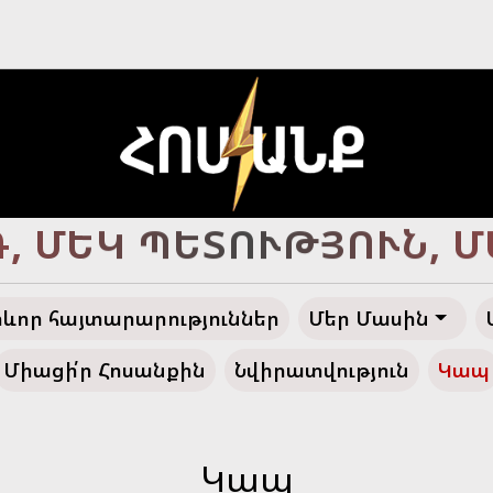
Ծ ՀԱՅՔ, ԴԵՊԻ՛ ՓԱՌԱ
ևոր հայտարարություններ
Մեր Մասին
Միացի՛ր Հոսանքին
Նվիրատվություն
Կապ
Կապ