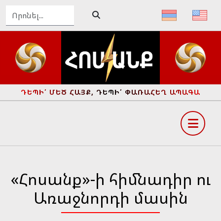
ԴԵՊԻ՛ ՄԵԾ ՀԱՅՔ, ԴԵՊԻ՛ ՓԱՌԱՀԵՂ ԱՊԱԳԱ
«Հոսանք»-ի հիմնադիր ու
Առաջնորդի մասին