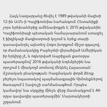
Հայկ Նազարյանը ծնվել է 1989 թվականի մայիսի
12-ին ԱՄՆ-ի Կալիֆոռնիա նահանգում: Ընտանիքի
չորս երեխաներից ամենափոքրն է: 2015 թվականին
Կալիֆոռնիայի պետական համալսարանում ստացել
է ֆիզիկայի մագիստրոսի կոչում և երեք տարի
դասավանդել այնտեղ: Հոգու խորքում միշտ զգալով,
որ ժամանակակից Բաբելոնի վերածված Ամերիկան
իր երկիրը չէ, և ոգևորված Ապրիլյան քառօրյա
պատերազմով՝ 2016 թվականի նոյեմբերին նա
որոշում է միակողմ տոմսով մեկնել Հայաստան՝
մշտական բնակության: Ռազմական փորձ ձեռք
բերելու նպատակով պայմանագրային հիմունքներով
ծառայում է Տավուշի սահմանագծում։ Որպես
կամավոր՝ նա սկզբից մինչև վերջ մասնակցում է 44-
օրյա դավադիր պատերազմին՝ Մարտակերտի
շրջանում: