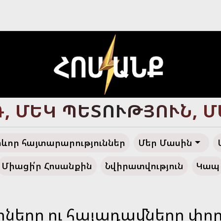
Ծ ՀԱՅՔ, ԴԵՊԻ՛ ՓԱՌԱ
ևոր հայտարարություններ
Մեր Մասին
Միացի՛ր Հոսանքին
Նվիրատվություն
Կապ
իները ու հայադավները փոր