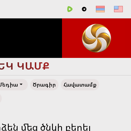
ՀԵՂ ԱՊԱԳԱ
Մեդիա
Ծրագիր
Հավատամք
ձեն մեզ ծնկի բերել