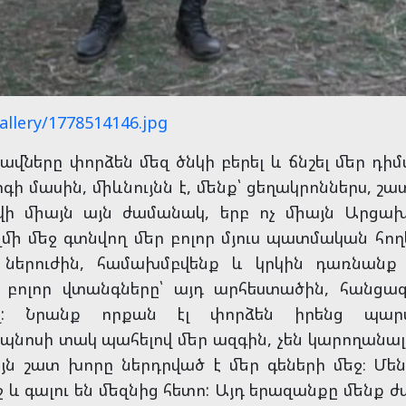
allery/1778514146.jpg
ավները փորձեն մեզ ծնկի բերել և ճնշել մեր դ
 մասին, միևնույնն է, մենք՝ ցեղակրոններս, շատ 
վի միայն այն ժամանակ, երբ ոչ միայն Արցա
ի մեջ գտնվող մեր բոլոր մյուս պատմական հողե
 ներուժին, համախմբվենք և կրկին դառնանք 
ի բոլոր վտանգները՝ այդ արհեստածին, հանցա
: Նրանք որքան էլ փորձեն իրենց պարտվո
պնոսի տակ պահելով մեր ազգին, չեն կարողանալ
այն շատ խորը ներդրված է մեր գեների մեջ։ Մե
ջ և գալու են մեզնից հետո: Այդ երազանքը մենք 