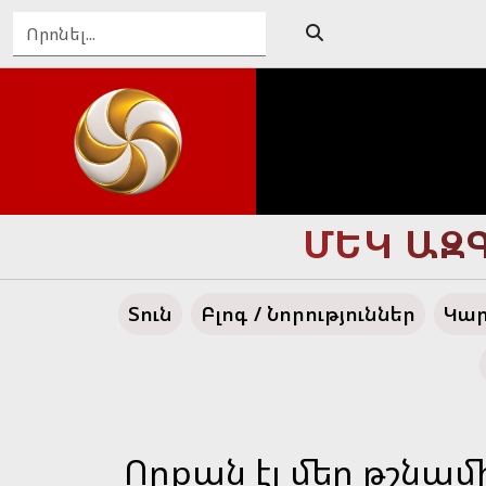
ԴԵՊԻ՛ ՄԵ
Տուն
Բլոգ / Նորություններ
Կար
Որքան էլ մեր թշնամ