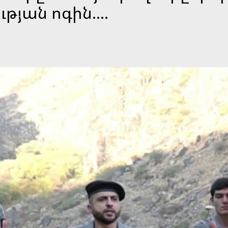
թյան ոգին....