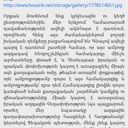
http://www.hosank.net/storage/gallery/1778514051.jpg
Որքան մոտենում ենք կրկեսային ու կեղծ
ընտրություններին, մեր երկրում համատարած
դավաճանությունն ավելի ակնհայտ է դառնում,
որովհետև հենց այս ժամանակներում բոլորի
իսկական դեմքերը բացահայտվում են։ Գնալով ավելի
պարզ է դառնում շատերի համար, որ այս ամբողջ
ազգադավ նեոբոլշևիկյան համակարգը մինչև
արմատները փտած է, և հետևաբար իրական ու
դրական փոփոխություն կարող է առաջացնել միայն
այն քաղաքական ուժը, թեպետ առայժմ փոքրաթիվ,
որն ամբողջությամբ դուրս է այս համակարգից և
ամբողջությամբ՝ դրա դեմ։ Համակարգից լիովին դուրս
կանգնած նման քաղաքական շարժման կամքից ու
վճռականությունից միայն կարող է առաջանալ
իրական ազգային հեղափոխություն։ Այս պայքարում,
որտեղ մեր նպատակը ազգային
գաղափարախոսությունը հասցնելն է հաղթանակի՝
կերտելով Ցեղակրոն պետություն, մենք չենք կարող