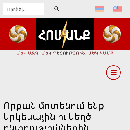
ՄԵԿ ԱԶԳ, ՄԵԿ ՊԵՏՈՒԹՅՈՒՆ, ՄԵԿ ԿԱՄՔ
Որքան մոտենում ենք
կրկեսային ու կեղծ
ընտրություններին....