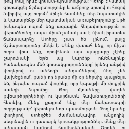
թույլ տալ որևէ կիսատ-պռատություն։ Պետք է հստակ
գիտակցել ճշմարտությունը և ամբողջ սրտով ու հոգով
նվիրվել այդ ուղուն՝ մինչև հասնենք մեր նպատակին
և կատարենք մեր պատմական առաքելությունը։ Եթե
իսկապես ուզում ենք ազգային հեղափոխություն ու
վերածնունդ, ապա միանշանակ սա է միակ իրատես
ճանապարհը։ Ստերը շատ են լինում, բայց
ճշմարտությունը մեկն է։ Մենք վստահ ենք, որ ճիշտ
ուղու վրա ենք, որովհետև այս պայքարը չէինք
շարունակի, եթե այլ կարծիք ունենայինք։
Քանակապես մեծ կուսակցությունները՝ իրենց անթիվ
փողերով ու անհոգի անդամներով, մեզ չեն
վախեցնում, քանի որ նրանք մի օր ներսից պայթելու
են, ինչպես ուռչած փուչիկը, որը կպայթի մի փոքրիկ
ասեղի հպումից։ Թող մյուսները վազեն
քվեաթերթիկների ու կարճատև հավանությունների
հետևից, մենք քայլում ենք մեր ճակատագրի
ուղղությամբ՝ կերտելու նոր պատմություն։ Թող նրանք
փողերով ստեղծեն ժամանակավոր, անցողիկ,
սեզոնային ու դատարկ կուսակցություններ, մենք մեր
անսասան կամքով հավիտենական Օրդեն ու