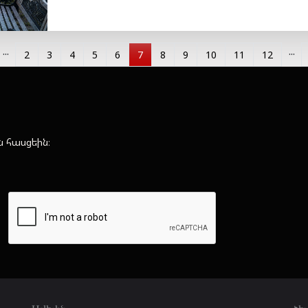
...
...
2
3
4
5
6
7
8
9
10
11
12
ն հասցեին։