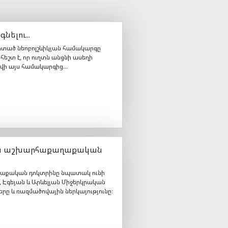
ելու...
 փտած նեոբոլշևիկյան համակարգը
հեշտ է, որ ուղտն անցնի ասեղի
վի այս համակարգից...
ական աշխարհաքաղաքական
աղաքական դոկտրինը նպատակ ունի
Սև, Էգեյան և Արևելյան Միջերկրական
րը և ռազմածովային ներկայությունը։