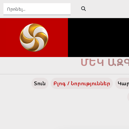
ԴԵՊԻ՛ ՄԵ
Տուն
Բլոգ / Նորություններ
Կար