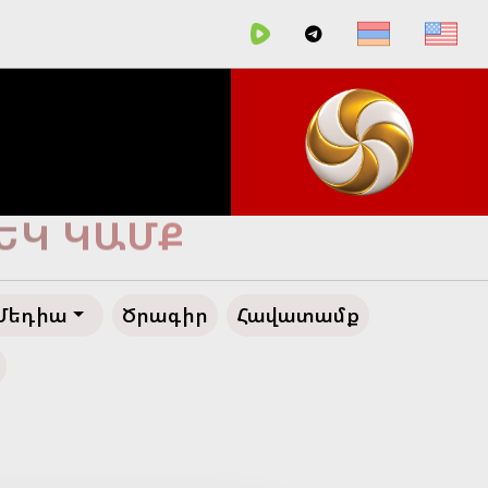
ՀԵՂ ԱՊԱԳԱ
Մեդիա
Ծրագիր
Հավատամք