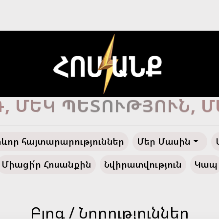
Ծ ՀԱՅՔ, ԴԵՊԻ՛ ՓԱՌԱ
ևոր հայտարարություններ
Մեր Մասին
Միացի՛ր Հոսանքին
Նվիրատվություն
Կապ
Բլոգ / Նորություններ