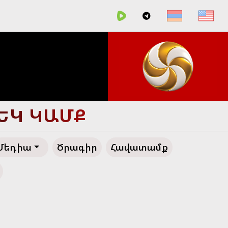
ՀԵՂ ԱՊԱԳԱ
Մեդիա
Ծրագիր
Հավատամք