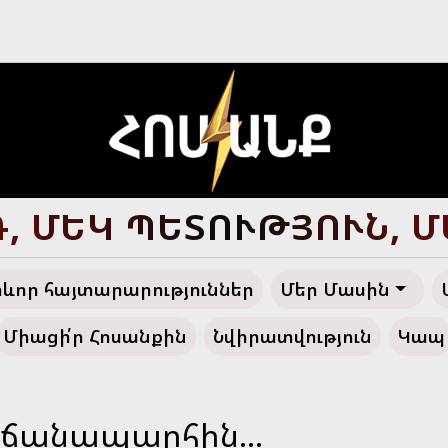
Ծ ՀԱՅՔ, ԴԵՊԻ՛ ՓԱՌԱ
ևոր հայտարարություններ
Մեր Մասին
Միացի՛ր Հոսանքին
Նվիրատվություն
Կապ
ճանապարհին...