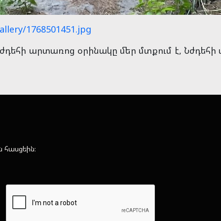
allery/1768501451.jpg
եհի արտառոց օրինակը մեր մտքում է, Նժդեհի 
ն հասցեին։