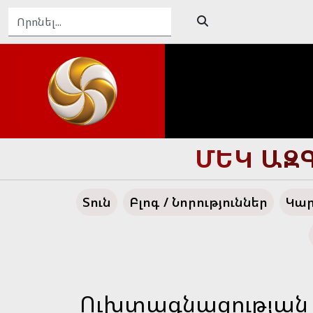
ԴԵՊԻ՛ ՄԵ
Տուն
Բլոգ / Նորություններ
Կար
Ուխտագնացության 