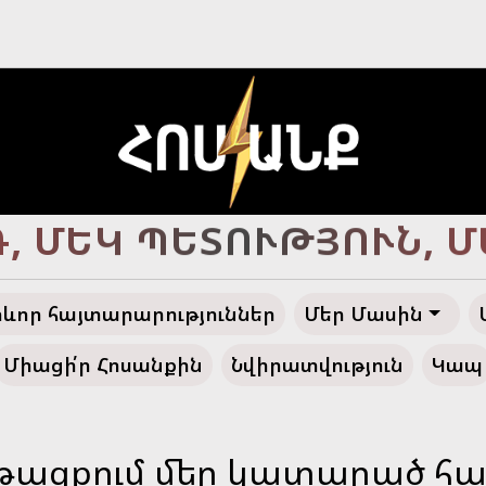
Ծ ՀԱՅՔ, ԴԵՊԻ՛ ՓԱՌԱ
ևոր հայտարարություններ
Մեր Մասին
Միացի՛ր Հոսանքին
Նվիրատվություն
Կապ
նթացքում մեր կատարած հ