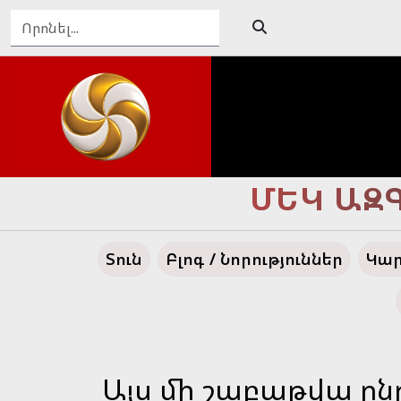
ԴԵՊԻ՛ ՄԵ
Տուն
Բլոգ / Նորություններ
Կար
Այս մի շաբաթվա ը