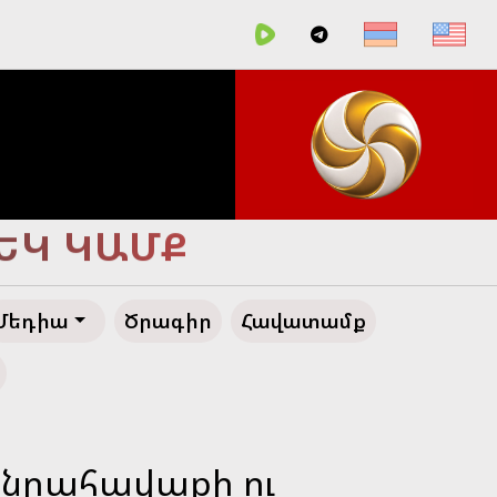
ՀԵՂ ԱՊԱԳԱ
Մեդիա
Ծրագիր
Հավատամք
անրահավաքի ու