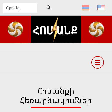
ԴԵՊԻ՛ ՄԵԾ ՀԱՅՔ, ԴԵՊԻ՛ ՓԱՌԱՀԵՂ ԱՊԱԳԱ
Հոսանքի
Հեռարձակումներ