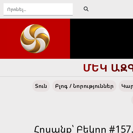
ՄԵԿ ԱԶԳ
Տուն
Բլոգ / Նորություններ
Կար
Հոսանք՝ Բեկոր #157.