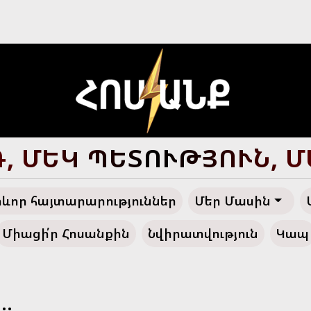
, ՄԵԿ ՊԵՏՈՒԹՅՈՒՆ, 
ևոր հայտարարություններ
Մեր Մասին
Միացի՛ր Հոսանքին
Նվիրատվություն
Կապ
..