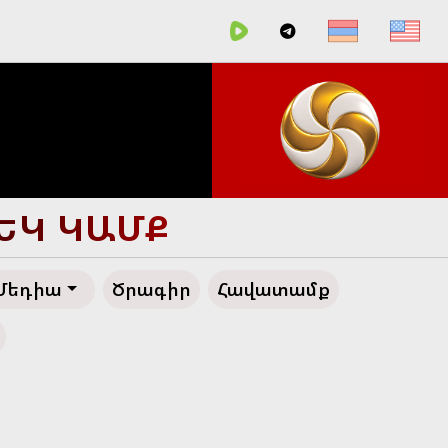
ՄԵԿ ԿԱՄՔ
Մեդիա
Ծրագիր
Հավատամք