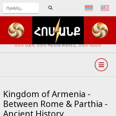
ՄԵԿ ԱԶԳ, ՄԵԿ ՊԵՏՈՒԹՅՈՒՆ, ՄԵԿ ԿԱՄՔ
Kingdom of Armenia -
Between Rome & Parthia -
Ancient History