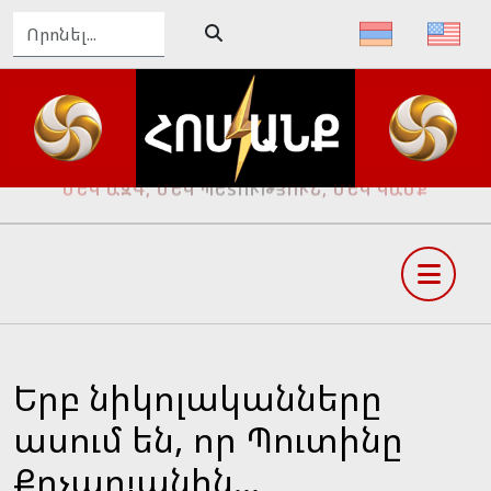
ԴԵՊԻ՛ ՄԵԾ ՀԱՅՔ, ԴԵՊԻ՛ ՓԱՌԱՀԵՂ ԱՊԱԳԱ
Երբ նիկոլականները
ասում են, որ Պուտինը
Քոչարյանին...