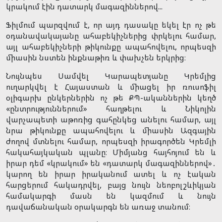
կրակում էին դատարկ մագազիններով...
Ֆիլմում պարզվում է, որ այդ դասակը եկել էր ոչ թե
օդանավակայանը ահաբեկիչներից փրկելու համար,
այլ ահաբեկիչների թիկունքը ապահովելու, որպեսզի
միասին նստեն ինքնաթիռ և փախչեն երկրից։
Նույնպես Սամվել Կարապետյանը Կրեմլից
ուղարկվել է Հայաստան և միացել իր ռուսոֆիլ
օլիգարխ ընկերներին ոչ թե ՔՊ-ականներին կեղծ
«ընտրություններում» հաղթելու և Նիկոլին
վարչապետի աթոռից գահընկեց անելու համար, այլ
նրա թիկունքը ապահովելու և միասին Ազգային
ժողով մտնելու համար, որպեսզի իրագործեն Կրեմլի
հակահայկական պլանը։ Միմյանց հայհոյում են և
իրար դեմ «կրակում» են «դատարկ մագազիններով»․
կարող են իրար իրականում ատել և ոչ էական
հարցերում հակադրվել, բայց նույն նեոբոլշևիկյան
համակարգի մասն են կազմում և նույն
դավաճանական օրակարգն են առաջ տանում։