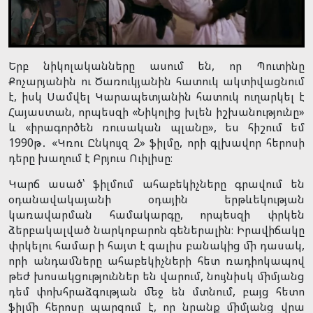
Երբ նիկոլականները ասում են, որ Պուտինը
Քոչարյանին ու Ծառուկյանին հատուկ ակտիվացնում
է, իսկ Սամվել Կարապետյանին հատուկ ուղարկել է
Հայաստան, որպեսզի «Նիկոլից խլեն իշխանությունը»
և «իրագործեն ռուսական պլանը», ես հիշում եմ
1990թ․ «Կռու Ընկույզ 2» ֆիլմը, որի գլխավոր հերոսի
դերը խաղում է Բրյուս Ուիլիսը։
Կարճ ասած՝ ֆիլմում ահաբեկիչները գրավում են
օդանավակայանի օդային երթևեկության
կառավարման համակարգը, որպեսզի փրկեն
ձերբակալված նարկոբարոն գեներալին։ Իրավիճակը
փրկելու համար ի հայտ է գալիս բանակից մի դասակ,
որի անդամները ահաբեկիչների հետ ռադիոկապով
թեժ խոսակցություններ են վարում, նույնիսկ միմյանց
դեմ փոխհրաձգության մեջ են մտնում, բայց հետո
ֆիլմի հերոսը պարզում է, որ նրանք միմյանց վրա