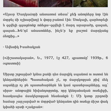
«Այսօր Ծաղկաձորի անտառում տեսա՝ քեֆ անողները նոր էին
մորթել մի ոչխար(խոյ) և փորը բանում էին։ Սոսկալի, զարհուրելի
և զզվելի զգացմունք ունեցա–զզվելի է մարդ արարածը, գազան,
գազան…Խե՜ղճ անասուններ, ինչե՜ր եք քաշում մարդկանց
ձեռքից…»
- Ավետիկ Իսահակյան
(«Հիշատակարան», Ե., 1977, էջ 427, գրառումը՝ 1939թ., 6
օգոստոսի)
Սիրտը շղթայված կմնա քանի դեռ մարդիկ սպանում ու ուտում են
կենդանիներին։ Պատահական չէ, որ մարդկության թիվ մեկ
սպանիչը ոչ թե պատահարներն են կամ պատերազմները, այլ`
սիրտ- անոթային հիվանդությունը, որը կենդանական ուտելիքի,
հատկապես մսակերության հետևանքն է։ Մի կտոր բրդուճի
համար չարչարված ու մորթված կենդանու դին ուտելը միշտ փակ
կփահի սրտի «չակրան»։