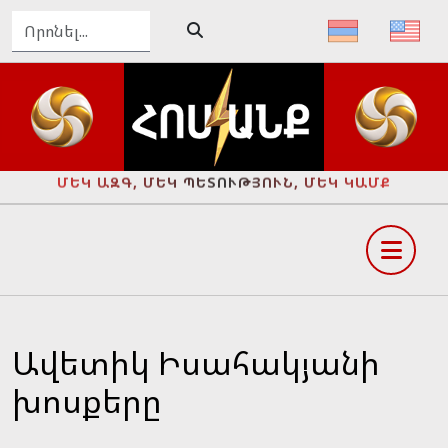
ՄԵԿ ԱԶԳ, ՄԵԿ ՊԵՏՈՒԹՅՈՒՆ, ՄԵԿ ԿԱՄՔ
Ավետիկ Իսահակյանի
խոսքերը