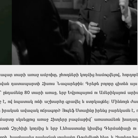
 հազար տարի առաջ ամբոխը, ջհուդների կողմից համոզվելով, հորդոր
 դատապարտի Հիսուս Նազարեթին։ Գրեթե բոլորը գիտեն այս պա
ընդամենը 80 տարի առաջ, երբ Եվրոպայում ու Ամերիկայում արիա
շ է, ով նպատակ ունի աշխարհը գրավել և ստրկացնել։ Միևնույն ժա
որ իրական ավազակ ոճրագործ Յոզեֆ Ստալինը իրենց բարեկամն է, որ
արտը սկսեցլուց առաջ Հիտլերը բազմաթիվ` առատաձեռն խաղաղո
տոն Չրչհիլի կողմից և երբ Լեհաստանը կիսվեց Գերմանիայի ու 
տքի, հատկապես դավաճան տականք Ռոզեվելթի հետ, և Հիտլերը հա