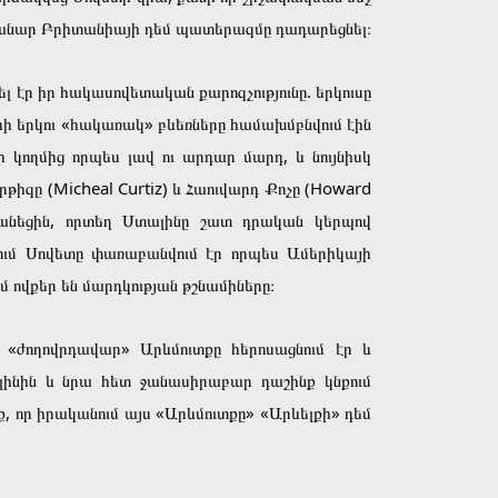
անանար Բրիտանիայի դեմ պատերազմը դադարեցնել։
 էր իր հակասովետական քարոզչությունը. երկուսը
ի երկու «հակառակ» բևեռները համախմբնվում էին
կողմից որպես լավ ու արդար մարդ, և նույնիսկ
թիզը (Micheal Curtiz) և Հաուվարդ Քոչը (Howard
հանեցին, որտեղ Ստալինը շատ դրական կերպով
մում Սովետը փառաբանվում էր որպես Ամերիկայի
մ ովքեր են մարդկության թշնամիները։
 «ժողովրդավար» Արևմուտքը հերոսացնում էր և
ալինին և նրա հետ ջանասիրաբար դաշինք կնքում
 որ իրականում այս «Արևմուտքը» «Արևելքի» դեմ