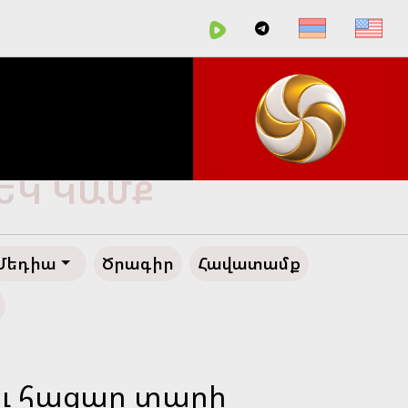
ՀԵՂ ԱՊԱԳԱ
Մեդիա
Ծրագիր
Հավատամք
կու հազար տարի