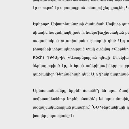
էր ու ուզում էր արագացրած տեմպով չեզոքացնե
Երկրորդ Աշխարհամարտի ժամանակ Սովետը դադարել
միասին հակահիտլերյան ու հակաֆաշիստական քար
ազգայնական ու արիական աշխարհի դեմ։ Այդ տա
ջհուդների տիրապետության տակ գտնվող «Վերներ Բ
Koch) 1943թ-ին «Առաքելություն դեպի Մոսկ
ներկայացված էր, և նրան ամերիկացիները ու բ
դաշնակիցը Գերմանիայի դեմ։ Այդ ֆիլմը մարդկանց
Արևմտամետները երբևէ մտածե՞լ են սրա մասին
սովետամետները երբևէ մտածե՞լ են սրա մասին,
ազգայնականության բաստիոն՝ ՆՍ Գերմանիայի դե
խաղերը պատրանք է։