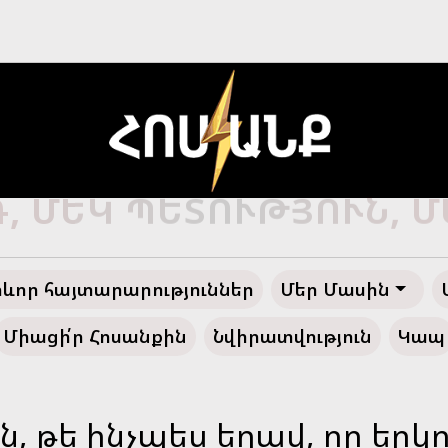
Ծ ՀԱՅՔ, ԴԵՊԻ՛ ՓԱՌԱ
ևոր հայտարարություններ
Մեր Մասին
Միացի՛ր Հոսանքին
Նվիրատվություն
Կապ
ն, թե ինչպես եղավ, որ եր