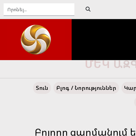
ԴԵՊԻ՛ ՄԵ
Տուն
Բլոգ / Նորություններ
Կար
Բոլորը զարմանում ե