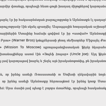
լ Կարմիր վտանգը, որպեսզի հետո գուցե խաղաղ միջոցներով կարող
 էր իր հակաարևմտյան քարոզչությունը և Արևմուտքն էլ դադարել
ոզչությամբ էին սկսել զբաղվել։ Ապազգային հուդայական աշխարհ
րիներին Ստալինը հաճախ գովվում էր իր «ատված» Արևմուտքի 
րոս» (Warner Bros) կոնգլմերատի ջհուդ ռեժիսորներ Միքայել Քուր
վա» (Mission To Moscow) պրոպագանդիստական ֆիլմը նկարա
րիտանացիները ասում էին «Յոզեֆ Հոպար» (Uncle Joe)։ Այդ ֆիլ
 լավ կարողացավ խաբել և շեղել այն իրականութունից, թե իրականու
, որ իրենց ատելի Ռուսաստանի ու Սովետի ղեկավարին նույն
 որ իրենց ատելի Արևմուտքը հերոսացնում էր իրենց կուռք Ստ
մ։ Սրա մասին լավ պետք է բոլորս մտածենք, որպեսզի հասկանանք,