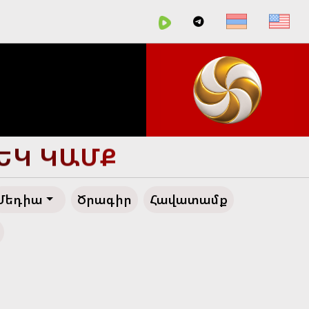
ՀԵՂ ԱՊԱԳԱ
Մեդիա
Ծրագիր
Հավատամք