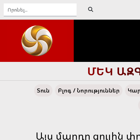
ԴԵՊԻ՛ ՄԵ
Տուն
Բլոգ / Նորություններ
Կար
Այս մարդը ցուլին փ