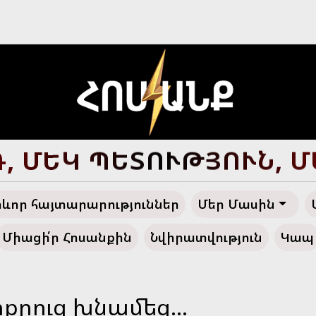
Ծ ՀԱՅՔ, ԴԵՊԻ՛ ՓԱՌԱ
ևոր հայտարարություններ
Մեր Մասին
Միացի՛ր Հոսանքին
Նվիրատվություն
Կապ
ոքրուց խնամեց...