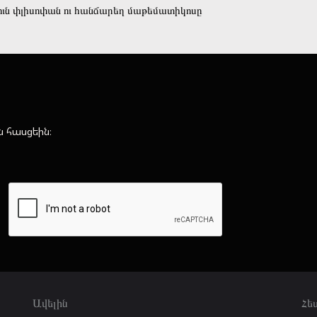
ուն փլիսոփան ու հանճարեղ մաթեմատիկոսը
ն հասցեին։
Ավելին
Հե