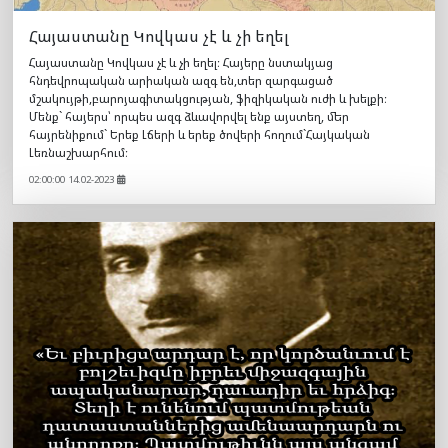
Հայաստանը Կովկաս չէ և չի եղել
Հայաստանը Կովկաս չէ և չի եղել։ Հայերը նստակյաց
հնդեվրոպական արիական ազգ են,տեր զարգացած
մշակույթի,բարոյագիտակցության, ֆիզիկական ուժի և խելքի։
Մենք` հայերս՝ որպես ազգ ձևավորվել ենք այստեղ, մեր
հայրենիքում` Երեք Լճերի և երեք ծովերի հողում`Հայկական
Լեռնաշխարհում։
02:00:00 14.02-2023