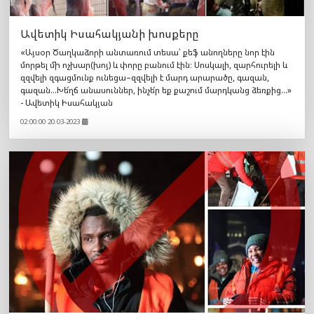
Ավետիկ Իսահակյանի խոսքերը
«Այսօր Ծաղկաձորի անտառում տեսա՝ քեֆ անողները նոր էին
մորթել մի ոչխար(խոյ) և փորը բանում էին։ Սոսկալի, զարհուրելի և
զզվելի զգացմունք ունեցա–զզվելի է մարդ արարածը, գազան,
գազան…Խե՜ղճ անասուններ, ինչե՜ր եք քաշում մարդկանց ձեռքից…»
- Ավետիկ Իսահակյան
02:00:00 20.03-2023