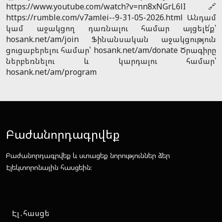
https://www.youtube.com/watch?v=nn8xNGrL6lI 🔗
https://rumble.com/v7amlei--9-31-05-2026.html Անդամ
կամ աջակցող դառնալու համար այցելե՛ք՝
hosank.net/am/join Ֆինանսական աջակցություն
ցուցաբերելու համար՝ hosank.net/am/donate Ծրագիրը
ներբեռնելու և կարդալու համար՝
hosank.net/am/program
Բաժանորդագրվեք
Բաժանորդագրվեք և ստացեք նորություններ ձեր
Էլեկտորոնային հասցեին։