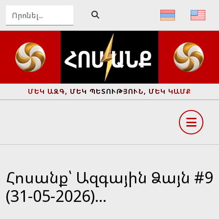
ՄԵԿ ԱԶԳ, ՄԵԿ ՊԵՏՈՒԹՅՈՒՆ, ՄԵԿ ԿԱՄՔ
Հոսանք՝ Ազգային Ձայն #9
(31-05-2026)...